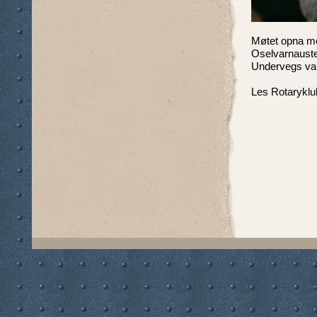
Møtet opna me
Oselvarnauste
Undervegs var
Les Rotaryklub