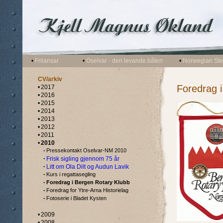
•
Frilansar
•
Oselvar - den levande båten
•
Norwegian Stea
CV/arkiv
Foredrag 
•
2017
•
2016
•
2015
•
2014
•
2013
•
2012
•
2011
•
2010
-
Pressekontakt Oselvar-NM 2010
-
Frisk sigling gjennom 75 år
-
Litt om Ola Dilt og Audun Lavik
-
Kurs i regattasegling
-
Foredrag i Bergen Rotary Klubb
-
Foredrag for Ytre-Arna Historielag
-
Fotoserie i Bladet Kysten
•
2009
•
2008